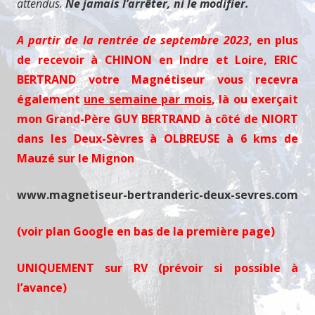
attendus.
Ne jamais l’arrêter, ni le modifier.
A partir de la rentrée de septembre 2023
, en plus
de recevoir à CHINON en Indre et Loire,
ERIC
BERTRAND votre Magnétiseur vous recevra
également
une semaine par mois
, là ou
exerçait
mon Grand-Père GUY BERTRAND à côté de NIORT
dans les Deux-Sèvres à
OLBREUSE à 6 kms de
Mauzé sur le Mignon
www.magnetiseur-bertranderic-deux-sevres.com
(voir plan Google en bas de la
première
page)
UNIQUEMENT sur RV (prévoir si possible à
l’avance)